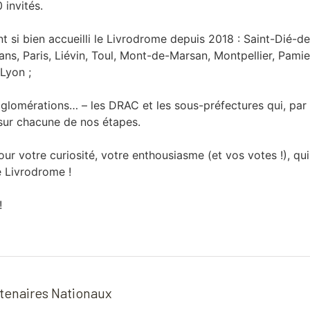
 invités.
ont si bien accueilli le Livrodrome depuis 2018 : Saint-Dié-
ans, Paris, Liévin, Toul, Mont-de-Marsan, Montpellier, Pami
 Lyon ;
agglomérations… – les DRAC et les sous-préfectures qui, par
sur chacune de nos étapes.
r votre curiosité, votre enthousiasme (et vos votes !), qu
e Livrodrome !
!
tenaires Nationaux