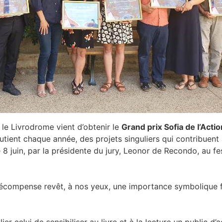
e Livrodrome vient d’obtenir le
Grand prix Sofia de l’Acti
ient chaque année, des projets singuliers qui contribuent à f
e 8 juin, par la présidente du jury, Leonor de Recondo, au fe
écompense revêt, à nos yeux, une importance symbolique fo
ier celui de sensibiliser au livre et à la lecture un public d’