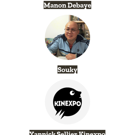
Manon Debaye
Souky
Yannick Sellier Kinexpo